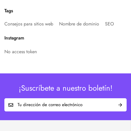
Tags
Consejos para sitios web
Nombre de dominio
SEO
Instagram
No access token
¡Suscríbete a nuestro boletín!
E
m
a
i